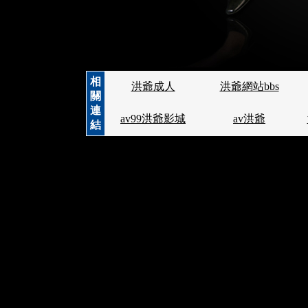
相
洪爺成人
洪爺網站bbs
關
連
av99洪爺影城
av洪爺
結